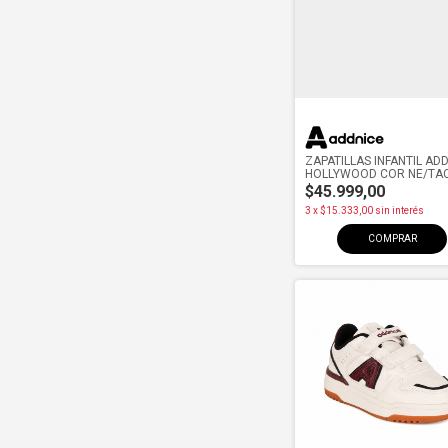
ZAPATILLAS INFANTIL AD
HOLLYWOOD COR NE/TA
$45.999,00
3
x
$15.333,00
sin interés
COMPRAR