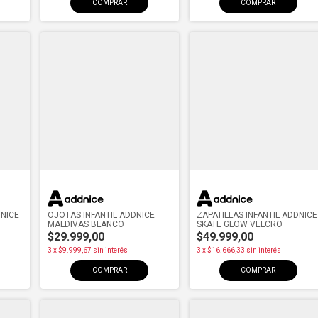
COMPRAR
COMPRAR
DNICE
OJOTAS INFANTIL ADDNICE
ZAPATILLAS INFANTIL ADDNICE
MALDIVAS BLANCO
SKATE GLOW VELCRO
$29.999,00
$49.999,00
3
x
$9.999,67
sin interés
3
x
$16.666,33
sin interés
COMPRAR
COMPRAR