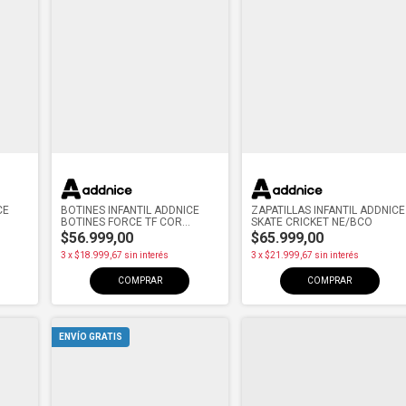
CE
BOTINES INFANTIL ADDNICE
ZAPATILLAS INFANTIL ADDNICE
BOTINES FORCE TF COR
SKATE CRICKET NE/BCO
AZ/LMA
$56.999,00
$65.999,00
3
x
$18.999,67
sin interés
3
x
$21.999,67
sin interés
COMPRAR
COMPRAR
ENVÍO GRATIS