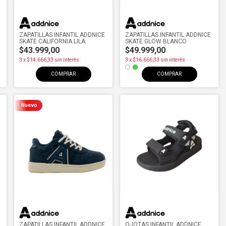
ZAPATILLAS INFANTIL ADDNICE
ZAPATILLAS INFANTIL ADDNICE
SKATE CALIFORNIA LILA
SKATE GLOW BLANCO
$43.999,00
$49.999,00
3
x
$14.666,33
sin interés
3
x
$16.666,33
sin interés
COMPRAR
COMPRAR
Nuevo
ZAPATILLAS INFANTIL ADDNICE
OJOTAS INFANTIL ADDNICE