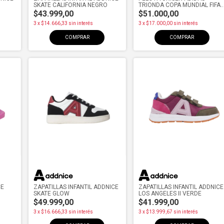
SKATE CALIFORNIA NEGRO
TRIONDA COPA MUNDIAL FIFA
2026
$43.999,00
$51.000,00
3
x
$14.666,33
sin interés
3
x
$17.000,00
sin interés
COMPRAR
COMPRAR
CE
ZAPATILLAS INFANTIL ADDNICE
ZAPATILLAS INFANTIL ADDNICE
SKATE GLOW
LOS ANGELES II VERDE
$49.999,00
$41.999,00
3
x
$16.666,33
sin interés
3
x
$13.999,67
sin interés