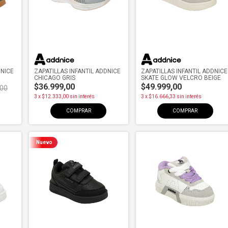
DNICE
ZAPATILLAS INFANTIL ADDNICE
ZAPATILLAS INFANTIL ADDNICE
CHICAGO GRIS
SKATE GLOW VELCRO BEIGE
$36.999,00
$49.999,00
,00
3
x
$12.333,00
sin interés
3
x
$16.666,33
sin interés
COMPRAR
COMPRAR
Nuevo