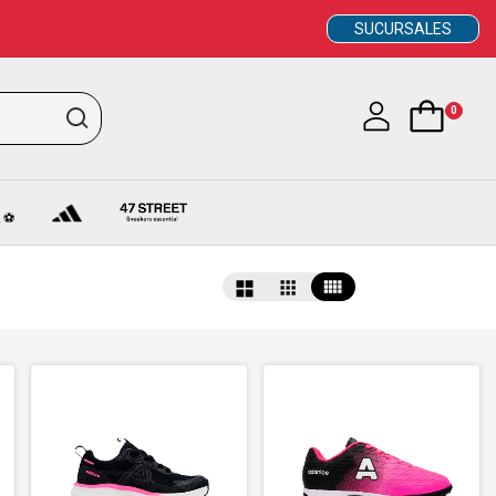
SUCURSALES
0
 ⚽