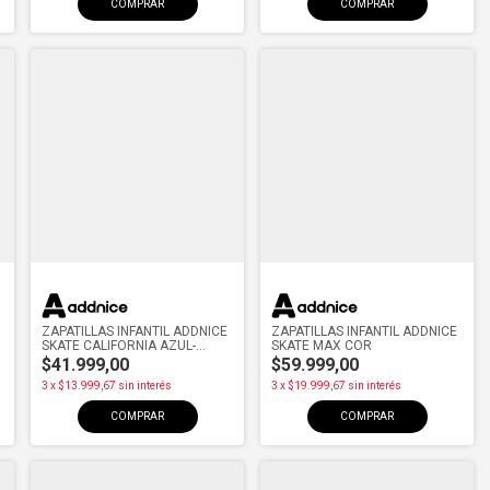
COMPRAR
COMPRAR
ZAPATILLAS INFANTIL ADDNICE
ZAPATILLAS INFANTIL ADDNICE
SKATE CALIFORNIA AZUL-
SKATE MAX COR
BLANCO
$41.999,00
$59.999,00
3
x
$13.999,67
sin interés
3
x
$19.999,67
sin interés
COMPRAR
COMPRAR