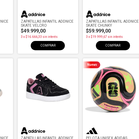
DNICE
ZAPATILLAS INFANTIL ADDNICE
ZAPATILLAS INFANTIL ADDNICE
SKATE VELCRO
SKATE CHUNKY
$49.999,00
$59.999,00
3
x
$16.666,33
sin interés
3
x
$19.999,67
sin interés
COMPRAR
COMPRAR
Nuevo
DNICE
ZAPATILLAS INFANTIL ADDNICE
PELOTA UNISEX ADIDAS