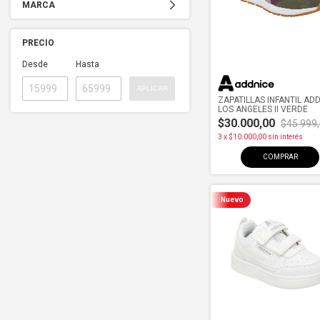
MARCA
PRECIO
Desde
Hasta
APLICAR
ZAPATILLAS INFANTIL AD
LOS ANGELES II VERDE
$30.000,00
$45.999
3
x
$10.000,00
sin interés
COMPRAR
Nuevo