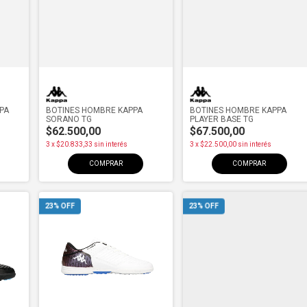
PPA
BOTINES HOMBRE KAPPA
BOTINES HOMBRE KAPPA
SORANO TG
PLAYER BASE TG
$62.500,00
$67.500,00
3
x
$20.833,33
sin interés
3
x
$22.500,00
sin interés
COMPRAR
COMPRAR
23
% OFF
23
% OFF