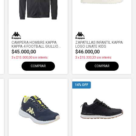
CAMPERA HOMBRE KAPPA
ZAPATILLAS INFANTIL KAPPA
KAPPA 4 FOOTBALL GIULLIO
LOGO LINATE KIDS
BLK/GRY
$45.000,00
$46.000,00
3
x
$15.000,00
sin interés
3
x
$15.333,33
sin interés
COMPRAR
COMPRAR
14
% OFF