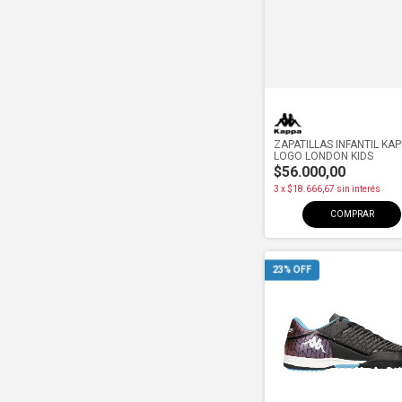
ZAPATILLAS INFANTIL KA
LOGO LONDON KIDS
$56.000,00
3
x
$18.666,67
sin interés
COMPRAR
23
% OFF