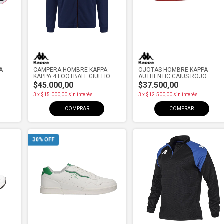
A
CAMPERA HOMBRE KAPPA
OJOTAS HOMBRE KAPPA
KAPPA 4 FOOTBALL GIULLIO
AUTHENTIC CAIUS ROJO
BL/COBAL
$45.000,00
$37.500,00
3
x
$15.000,00
sin interés
3
x
$12.500,00
sin interés
COMPRAR
COMPRAR
30
% OFF