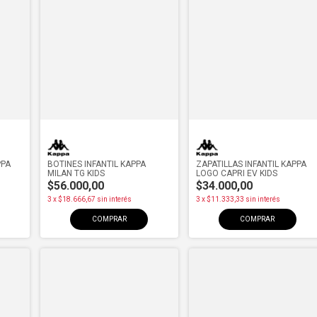
PPA
BOTINES INFANTIL KAPPA
ZAPATILLAS INFANTIL KAPPA
MILAN TG KIDS
LOGO CAPRI EV KIDS
$56.000,00
$34.000,00
3
x
$18.666,67
sin interés
3
x
$11.333,33
sin interés
COMPRAR
COMPRAR