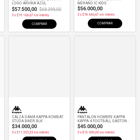
LOGO ARVIKA AZUL
MERANO IC KIDS
$56.000,00
$57.500,00
$68.399,00
3
x
$18.666,67
sin interés
3
x
$19.166,67
sin interés
COMPRAR
COMPRAR
CALZA DAMA KAPPA KOMBAT
PANTALON HOMBRE KAPPA
STUDA BIKER BLK
KAPPA 4 FOOTBALL GASTON
BLK
$34.000,00
$45.000,00
3
x
$11.333,33
sin interés
3
x
$15.000,00
sin interés