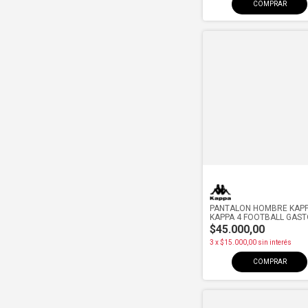
COMPRAR
PANTALON HOMBRE KAP
KAPPA 4 FOOTBALL GAS
BLU/MNO
$45.000,00
3
x
$15.000,00
sin interés
COMPRAR