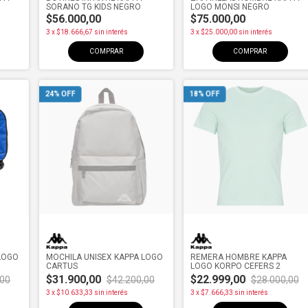
SORANO TG KIDS NEGRO
LOGO MONSI NEGRO
$56.000,00
$75.000,00
3
x
$18.666,67
sin interés
3
x
$25.000,00
sin interés
COMPRAR
COMPRAR
24
% OFF
18
% OFF
LOGO
MOCHILA UNISEX KAPPA LOGO
REMERA HOMBRE KAPPA
CARTUS
LOGO KORPO CEFERS 2
$31.900,00
$22.999,00
,00
$42.200,00
$28.000,00
3
x
$10.633,33
sin interés
3
x
$7.666,33
sin interés