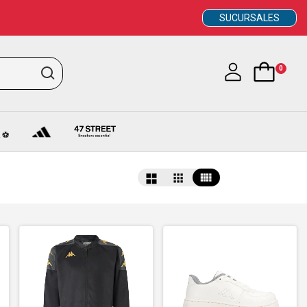
SUCURSALES
0
 ⚽