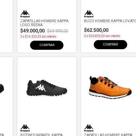
ZAPATILLAS HOMBRE KAPPA
BUZO HOMBRE KAPPA LOVAT
LOGO REENA
$62.500,00
$49.000,00
$69.999,00
3
x
$20.833,33
sin interés
3
x
$16.333,33
sin interés
COMPRAR
COMPRAR
PPA
BOTINES INFANTIL KAPPA
ZAPATILLAS HOMBRE KAPPA