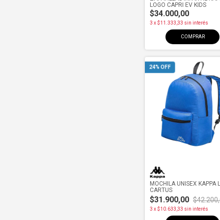
LOGO CAPRI EV KIDS
$34.000,00
3
x
$11.333,33
sin interés
COMPRAR
24
% OFF
MOCHILA UNISEX KAPPA 
CARTUS
$31.900,00
$42.200
3
x
$10.633,33
sin interés