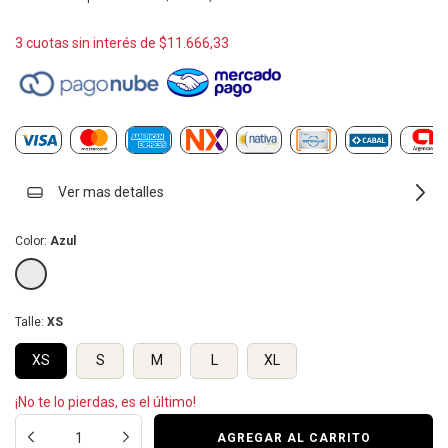
3
cuotas sin interés de
$11.666,33
Ver mas detalles
Color:
Azul
Talle:
XS
XS
S
M
L
XL
¡No te lo pierdas, es el último!