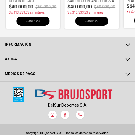
DUBLIN NEGRO
SAN DIEGO BLANCO FUCSIA
PLA
$64
$40.000,00
$40.000,00
$59.999,00
$59.999,00
3
x
$2
3
x
$13.333,33
sin interés
3
x
$13.333,33
sin interés
COMPRAR
COMPRAR
INFORMACIÓN
AYUDA
MEDIOS DE PAGO
DelSur Deportes S.A.
Copyright Brujosport - 2026. Todos los derechos reservados.