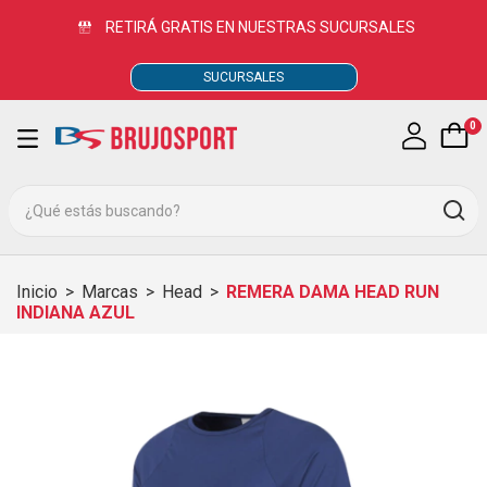
RETIRÁ GRATIS EN NUESTRAS SUCURSALES
SUCURSALES
0
Inicio
>
Marcas
>
Head
>
REMERA DAMA HEAD RUN
INDIANA AZUL