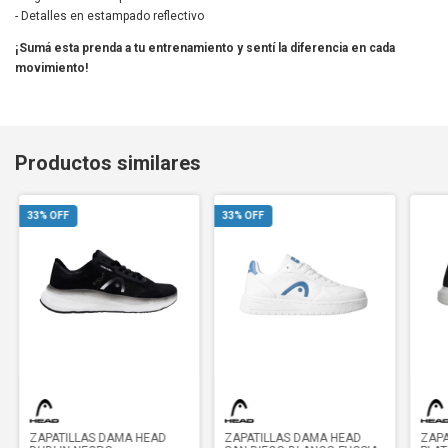
- Detalles en estampado reflectivo
¡Sumá esta prenda a tu entrenamiento y sentí la diferencia en cada
movimiento!
Productos similares
33
% OFF
33
% OFF
ZAPATILLAS DAMA HEAD
ZAPATILLAS DAMA HEAD
ZAPA