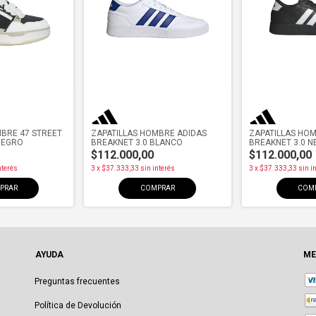
MBRE 47 STREET
ZAPATILLAS HOMBRE ADIDAS
ZAPATILLAS HO
NEGRO
BREAKNET 3.0 BLANCO
BREAKNET 3.0 
$112.000,00
$112.000,00
nterés
3
x
$37.333,33
sin interés
3
x
$37.333,33
sin i
PRAR
COMPRAR
COM
AYUDA
ME
Preguntas frecuentes
Política de Devolución