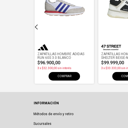
MBRE ADIDAS
ZAPATILLAS HOMBRE ADIDAS
ZAPATILLAS HO
UL
RUN 60S 3.0 BLANCO
SHELTER BEIGE-
$96.900,00
$99.999,00
interés
3
x
$32.300,00
sin interés
3
x
$33.333,00
sin i
PRAR
COMPRAR
COM
INFORMACIÓN
Métodos de envío y retiro
Sucursales