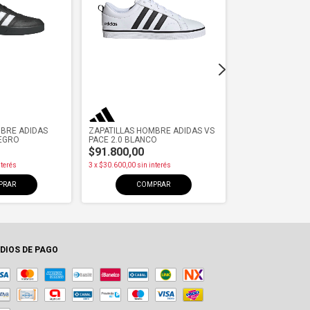
MBRE ADIDAS
ZAPATILLAS HOMBRE ADIDAS VS
ZAPATILLAS HOM
NEGRO
PACE 2.0 BLANCO
LITE RACER GRIS
$91.800,00
$70.000,00
$
nterés
3
x
$30.600,00
sin interés
3
x
$23.333,33
sin in
PRAR
COMPRAR
COM
DIOS DE PAGO