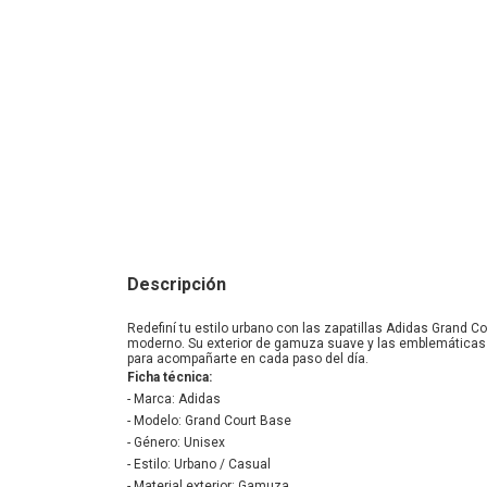
Descripción
Redefiní tu estilo urbano con las zapatillas Adidas Grand 
moderno. Su exterior de gamuza suave y las emblemáticas 3
para acompañarte en cada paso del día.
Ficha técnica:
- Marca: Adidas
- Modelo: Grand Court Base
- Género: Unisex
- Estilo: Urbano / Casual
- Material exterior: Gamuza