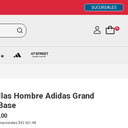
SUCURSALES
0
 ⚽
llas Hombre Adidas Grand
Base
,00
. nacionales $92.561,98