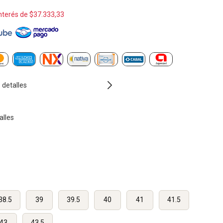
interés de
$37.333,33
detalles
alles
38.5
39
39.5
40
41
41.5
43
43.5