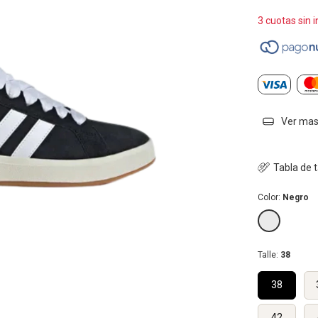
3
cuotas sin 
Ver mas 
Tabla de t
Color:
Negro
Talle:
38
38
42