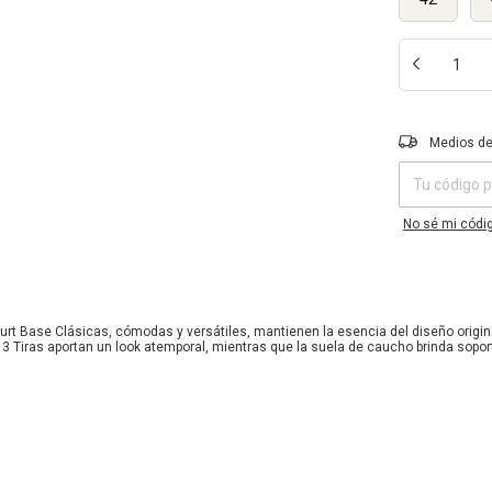
Entregas para e
Medios de
No sé mi códig
Court Base Clásicas, cómodas y versátiles, mantienen la esencia del diseño origi
 Tiras aportan un look atemporal, mientras que la suela de caucho brinda soport