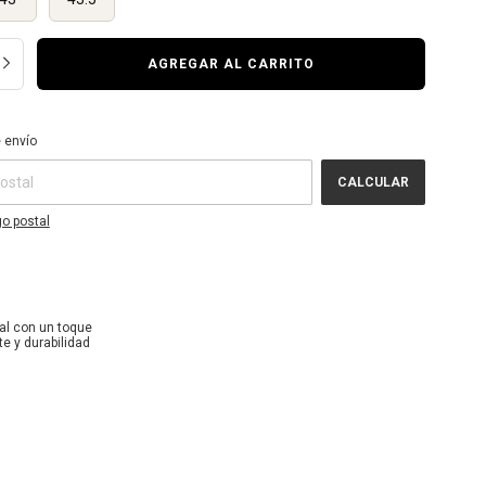
l CP:
CAMBIAR CP
 envío
CALCULAR
o postal
nal con un toque
e y durabilidad